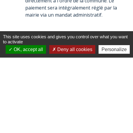
directement à l'ordre de la commune. Le
paiement sera intégralement réglé par la
mairie via un mandat administratif.
This site uses cookies and gives you control over what you want
to activate
OK, accept all
Deny all cookies
Personalize
Contacts
Commune de Le Gallet
2 rue du Pressoir
60360 Le Gallet - FRANCE
+33 3 44 13 01 31
Contact par formulaire